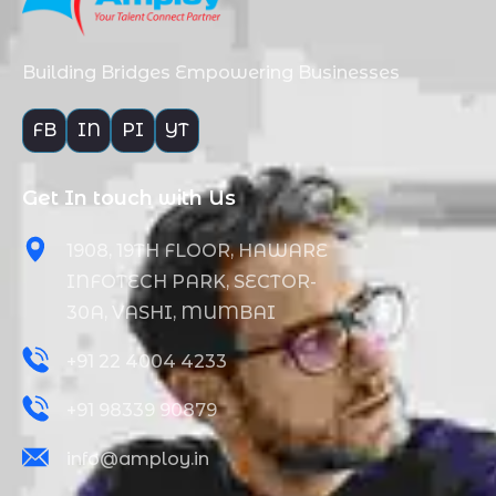
Building Bridges Empowering Businesses
FB
IN
PI
YT
Get In touch with Us
1908, 19TH FLOOR, HAWARE
INFOTECH PARK, SECTOR-
30A, VASHI, MUMBAI
+91 22 4004 4233
+91 98339 90879
info@amploy.in